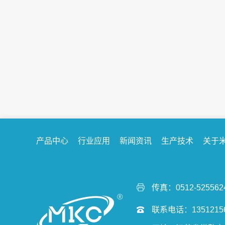
拓路前行 不断探索 |米卡斯油封助力海外...
4月28日，米卡斯油封2024年首批发往东南亚市场的春
季订单圆满交付！米卡斯全体员工日夜兼程，在新厂落
成后的短短二个月内，排除万难，终于...
产品中心
行业应用
新闻资讯
生产技术
关于
传真：0512-525562
联系电话：13512156