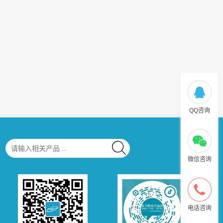
米卡斯40年，封得更可靠，更安全！
40年前，米卡斯在台湾南投市成立，起名“名冠
Mingkuan”（译为名响天下，行业之冠）；40年后，米
卡斯生产基地版图从台湾扩增至上海和...
QQ咨询
微信咨询
电话咨询