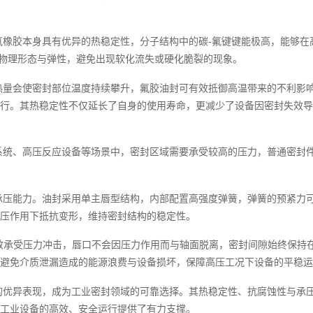
氟橡胶本身具有优异的热稳定性，分子结构中的碳-氟键键能极高，能够在
持其物理形态与弹性，避免出现软化流失或硬化脆裂的现象。
热量会使密封部位温度持续攀升，氟胶油封可有效抵御高温带来的不利影
行。其热稳定性不仅延长了自身的使用寿命，更减少了设备因密封失效导
系统、高压反应设备等场景中，密封区域需要承受较高的压力，普通密封
承压能力。油封采用单主唇型结构，内部配置高强度弹簧，弹簧的预紧力
压作用下抵抗变形，维持密封结构的稳定性。
可有效承受压力冲击，唇口不会因压力作用而与轴面脱离，密封间隙始终保
避免介质泄漏造成的能源浪费与设备损坏，保障高压工况下设备的平稳运
的优异表现，成为工业密封领域的可靠选择。其热稳定性、抗腐蚀性与承
工业设备的高效、安全运行提供了有力支撑。‍