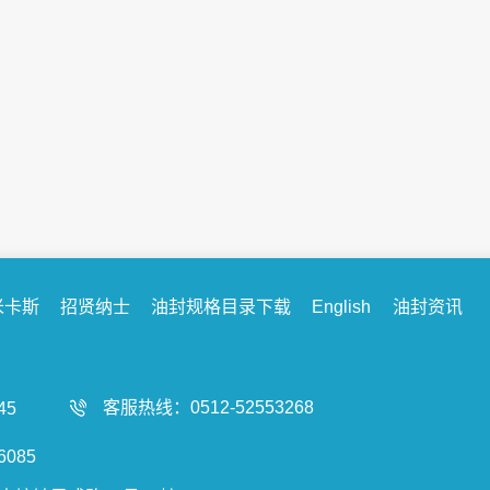
【米卡斯和客户的101个故事系列】不可忽...
序言：今天我们米卡斯将要给各位带来米卡斯与客户的
101个故事系列专题。其中涵盖我们多年所收集到的现
场反馈的故障信息，与所接触到的容易产生...
米卡斯
招贤纳士
油封规格目录下载
English
油封资讯
客服热线：0512-52553268
45
085