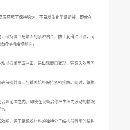
高温环境下保持稳定，不易发生化学键断裂。即使在
响，保持唇口与轴面的紧密贴合，防止润滑油泄漏，同
致的停机维修频次。
件难以抵御高压冲击，易出现唇口变形、弹簧失效等问
可确保密封唇口与轴面始终保持紧密接触。同时，氟橡
持在合理范围之内。即使在设备启停产生压力波动的情况
行。
压效能，源于氟橡胶材料的独特分子结构与科学的结构