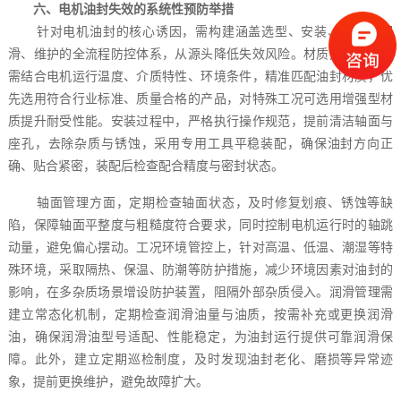
六、电机油封失效的系统性预防举措
针对电机油封的核心诱因，需构建涵盖选型、安装、工况、润
滑、维护的全流程防控体系，从源头降低失效风险。材质选型环节，
需结合电机运行温度、介质特性、环境条件，精准匹配油封材质，优
先选用符合行业标准、质量合格的产品，对特殊工况可选用增强型材
质提升耐受性能。安装过程中，严格执行操作规范，提前清洁轴面与
座孔，去除杂质与锈蚀，采用专用工具平稳装配，确保油封方向正
确、贴合紧密，装配后检查配合精度与密封状态。
轴面管理方面，定期检查轴面状态，及时修复划痕、锈蚀等缺
陷，保障轴面平整度与粗糙度符合要求，同时控制电机运行时的轴跳
动量，避免偏心摆动。工况环境管控上，针对高温、低温、潮湿等特
殊环境，采取隔热、保温、防潮等防护措施，减少环境因素对油封的
影响，在多杂质场景增设防护装置，阻隔外部杂质侵入。润滑管理需
建立常态化机制，定期检查润滑油量与油质，按需补充或更换润滑
油，确保润滑油型号适配、性能稳定，为油封运行提供可靠润滑保
障。此外，建立定期巡检制度，及时发现油封老化、磨损等异常迹
象，提前更换维护，避免故障扩大。