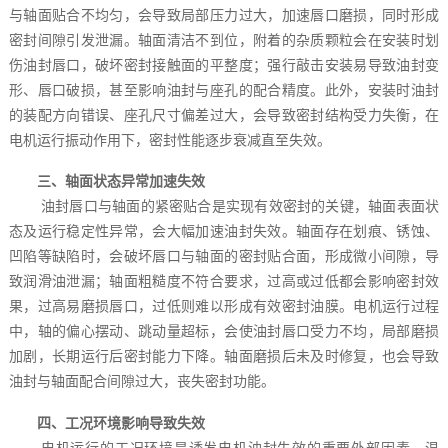
与轴面贴合不均匀，会导致局部压力过大，加速唇口磨损，同时形成
密封间隙引发泄漏。轴面清洁不到位，附着的杂质颗粒会在安装时划
伤油封唇口，破坏密封接触面的平整度；强行敲击安装易导致油封变
形、唇口破损，甚至影响油封与座孔的配合精度。此外，安装时油封
的装配方向错误、座孔尺寸偏差过大，会导致密封结构受力失衡，在
电机运行振动作用下，密封性能逐步衰减直至失效。
三、轴面状态异常加速失效
油封唇口与轴面的紧密贴合是实现有效密封的关键，轴面表面状
态及运行稳定性异常，会大幅加速油封失效。轴面存在划痕、锈蚀、
凹陷等缺陷时，会破坏唇口与轴面的密封贴合面，形成微小间隙，导
致润滑油泄漏；轴面粗糙度不符合要求，过高或过低都会影响密封效
果，过高易磨损唇口，过低则难以形成有效密封油膜。电机运行过程
中，轴的偏心摆动、跳动量超标，会使油封唇口受力不均，局部磨损
加剧，长期运行后密封能力下降。轴面磨损后未及时修复，也会导致
油封与轴面配合间隙过大，丧失密封功能。
四、工况环境影响导致失效
电机运行的工况环境是诱发电机油封失效的重要外部因素，温