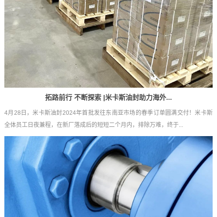
拓路前行 不断探索 |米卡斯油封助力海外...
4月28日，米卡斯油封2024年首批发往东南亚市场的春季订单圆满交付！米卡斯
全体员工日夜兼程，在新厂落成后的短短二个月内，排除万难，终于...