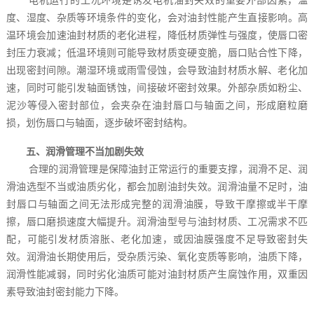
度、湿度、杂质等环境条件的变化，会对油封性能产生直接影响。高
温环境会加速油封材质的老化进程，降低材质弹性与强度，使唇口密
封压力衰减；低温环境则可能导致材质变硬变脆，唇口贴合性下降，
出现密封间隙。潮湿环境或雨雪侵蚀，会导致油封材质水解、老化加
速，同时可能引发轴面锈蚀，间接破坏密封效果。外部杂质如粉尘、
泥沙等侵入密封部位，会夹杂在油封唇口与轴面之间，形成磨粒磨
损，划伤唇口与轴面，逐步破坏密封结构。
五、润滑管理不当加剧失效
合理的润滑管理是保障油封正常运行的重要支撑，润滑不足、润
滑油选型不当或油质劣化，都会加剧油封失效。润滑油量不足时，油
封唇口与轴面之间无法形成完整的润滑油膜，导致干摩擦或半干摩
擦，唇口磨损速度大幅提升。润滑油型号与油封材质、工况需求不匹
配，可能引发材质溶胀、老化加速，或因油膜强度不足导致密封失
效。润滑油长期使用后，受杂质污染、氧化变质等影响，油质下降，
润滑性能减弱，同时劣化油质可能对油封材质产生腐蚀作用，双重因
素导致油封密封能力下降。