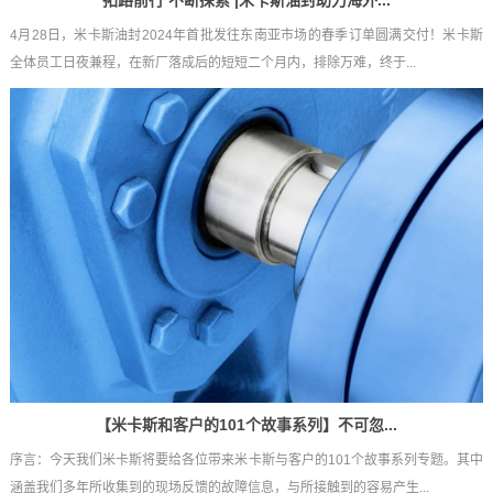
拓路前行 不断探索 |米卡斯油封助力海外...
4月28日，米卡斯油封2024年首批发往东南亚市场的春季订单圆满交付！米卡斯
全体员工日夜兼程，在新厂落成后的短短二个月内，排除万难，终于...
【米卡斯和客户的101个故事系列】不可忽...
序言：今天我们米卡斯将要给各位带来米卡斯与客户的101个故事系列专题。其中
涵盖我们多年所收集到的现场反馈的故障信息，与所接触到的容易产生...