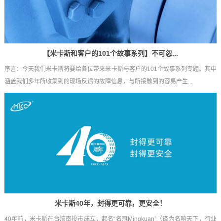
【米卡斯和客户的101个故事系列】不可忽...
序言：今天我们米卡斯将要给各位带来米卡斯与客户的101个故事系列专题。其中
涵盖我们多年所收集到的现场反馈的故障信息，与所接触到的容易产生...
米卡斯40年，封得更可靠，更安全！
40年前，米卡斯在台湾南投市成立，起名“名冠Mingkuan”（译为名响天下，行业