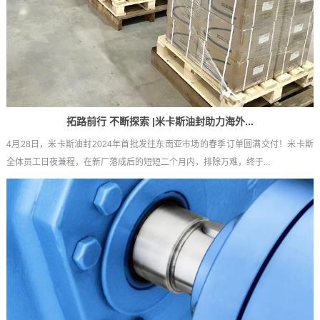
拓路前行 不断探索 |米卡斯油封助力海外...
4月28日，米卡斯油封2024年首批发往东南亚市场的春季订单圆满交付！米卡斯
全体员工日夜兼程，在新厂落成后的短短二个月内，排除万难，终于...