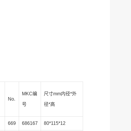
MKC编
尺寸mm内径*外
No.
号
径*高
669
686167
80*115*12