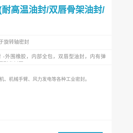
(耐高温油封/双唇骨架油封/
于旋转轴密封
封 -外围橡胶，内部全包，双唇型油封，内有弹
唇形密封圈。
骨架油封标准型号之一，也被称为唇形密封圈，
TC型油封。属于旋转油封，用于有油，且有尘场
机、机械手臂、风力发电等各种工业密封。
.03MPa(0.3kgf/m2)，用途广泛。常见的材质
胶TC型骨架油封，氟橡胶TC型骨架油封，硅橡
油封等。