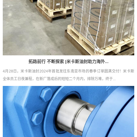
拓路前行 不断探索 |米卡斯油封助力海外...
4月28日，米卡斯油封2024年首批发往东南亚市场的春季订单圆满交付！米卡斯
全体员工日夜兼程，在新厂落成后的短短二个月内，排除万难，终于...