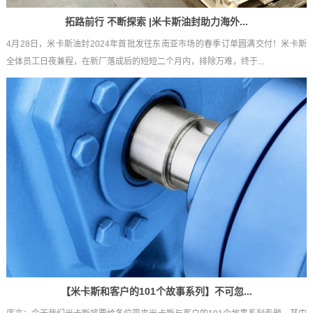
拓路前行 不断探索 |米卡斯油封助力海外...
4月28日，米卡斯油封2024年首批发往东南亚市场的春季订单圆满交付！米卡斯
全体员工日夜兼程，在新厂落成后的短短二个月内，排除万难，终于...
【米卡斯和客户的101个故事系列】不可忽...