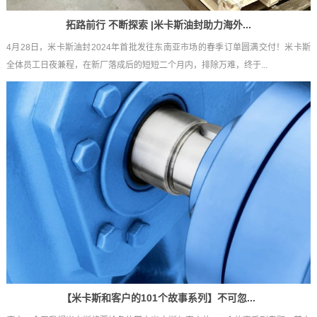
拓路前行 不断探索 |米卡斯油封助力海外...
4月28日，米卡斯油封2024年首批发往东南亚市场的春季订单圆满交付！米卡斯
全体员工日夜兼程，在新厂落成后的短短二个月内，排除万难，终于...
【米卡斯和客户的101个故事系列】不可忽...