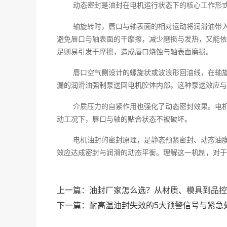
动态密封是油封在电机运行状态下的核心工作形
轴旋转时，唇口与轴表面的相对运动将润滑油带
避免唇口与轴表面的干摩擦，减少磨损与发热，又能依
足则易引发干摩擦，造成唇口烧蚀与轴表面磨损。
唇口空气侧设计的螺旋状或波浪形回油线，在轴
漏的润滑油强制泵送回电机腔体内部。这种泵送效应与
介质压力的自紧作用也强化了动态密封效果。电
动工况下，唇口与轴的贴合状态不被破坏。
电机油封的密封原理，是静态预紧密封、动态油
效应达成密封与润滑的动态平衡。理解这一机制，对于
上一篇：
油封厂家怎么选？从材质、模具到品控
下一篇：
耐高温油封失效的5大预警信号与紧急