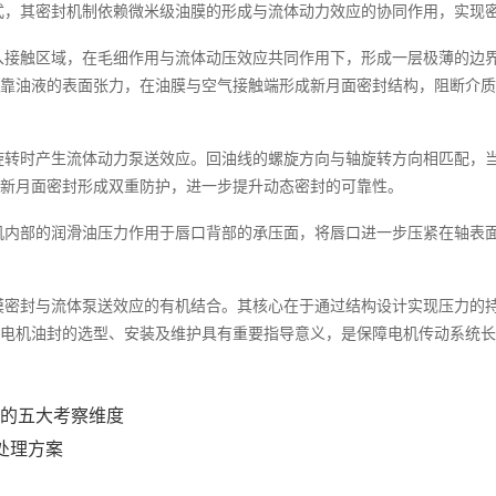
式，其密封机制依赖微米级油膜的形成与流体动力效应的协同作用，实现
入接触区域，在毛细作用与流体动压效应共同作用下，形成一层极薄的边界
靠油液的表面张力，在油膜与空气接触端形成新月面密封结构，阻断介质
旋转时产生流体动力泵送效应。回油线的螺旋方向与轴旋转方向相匹配，
新月面密封形成双重防护，进一步提升动态密封的可靠性。
机内部的润滑油压力作用于唇口背部的承压面，将唇口进一步压紧在轴表
膜密封与流体泵送效应的有机结合。其核心在于通过结构设计实现压力的
电机油封的选型、安装及维护具有重要指导意义，是保障电机传动系统长
的五大考察维度
处理方案