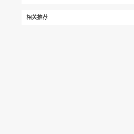
相关推荐
拓路前行 不断探索 |米卡斯油封助力海外...
4月28日，米卡斯油封2024年首批发往东南亚市场的春
季订单圆满交付！米卡斯全体员工日夜兼程，在新厂落
成后的短短二个月内，排除万难，终于...