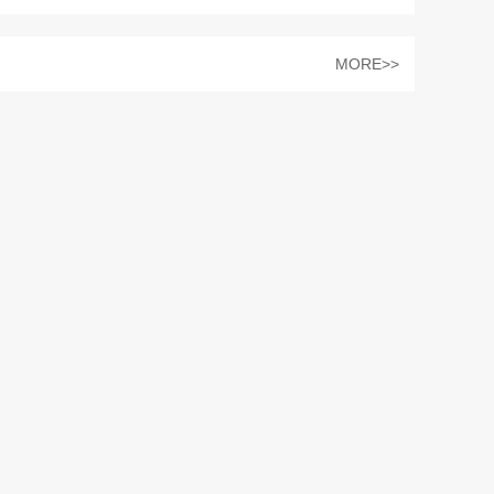
MORE>>
米卡斯40年，封得更可靠，更安全！
40年前，米卡斯在台湾南投市成立，起名“名冠
Mingkuan”（译为名响天下，行业之冠）；40年后，米
卡斯生产基地版图从台湾扩增至上海和...