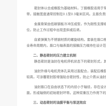
密封体以合成橡胶为基础材料，丁腈橡胶适用于
带，接触宽度通常控制在0.1至0.3毫米区间。主唇
金属骨架由低碳钢板冷冲压成型，作为刚性支撑
位，防止工作过程中出现歪斜或后退。
自紧弹簧为不锈钢材质的螺旋结构，套装在唇口
全寿命周期内，唇口与轴表面的接触压力维持在设计范
二、静态密封的压力建立机制
静态密封是油封在电机停机状态下的密封形式，
油封外缘与电机壳体孔采用过盈配合，装配后橡
较高，可涂覆密封胶增强贴合密封性，防止介质从油封
油封唇口在自由状态下的内径小于轴径，存在设
面，形成轴侧的初始密封环带。这种双重压力作用下的
三、动态密封的油膜平衡与泵送效应