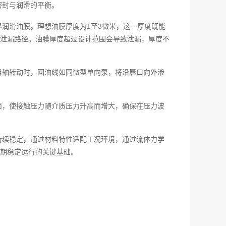
密封与润滑的平衡。
润滑油膜。理想油膜厚度为1至3微米，这一厚度既能
泄漏路径。油膜厚度超过设计范围会导致泄漏，厚度不
当轴转动时，回油线如同微型单向泵，将沿唇口向外渗
面，使接触压力随介质压力升高而增大，确保在压力波
持续稳定，通过材料特性适配工况环境，通过流体力学
期稳定运行的关键基础。