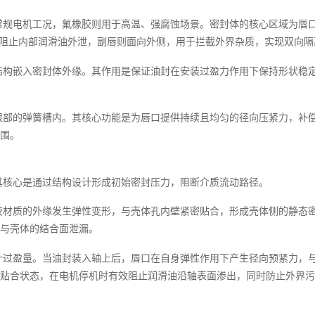
常规电机工况，氟橡胶则用于高温、强腐蚀场景。密封体的核心区域为唇
负责阻止内部润滑油外泄，副唇则面向外侧，用于拦截外界杂质，实现双向隔
结构嵌入密封体外缘。其作用是保证油封在安装过盈力作用下保持形状稳
根部的弹簧槽内。其核心功能是为唇口提供持续且均匀的径向压紧力，补
围。
其核心是通过结构设计形成初始密封压力，阻断介质流动路径。
胶材质的外缘发生弹性变形，与壳体孔内壁紧密贴合，形成壳体侧的静态
与壳体的结合面泄漏。
计过盈量。当油封装入轴上后，唇口在自身弹性作用下产生径向预紧力，
贴合状态，在电机停机时有效阻止润滑油沿轴表面渗出，同时防止外界污