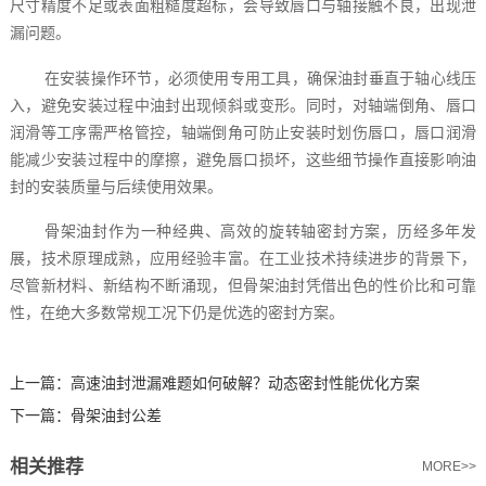
尺寸精度不足或表面粗糙度超标，会导致唇口与轴接触不良，出现泄
漏问题。
在安装操作环节，必须使用专用工具，确保油封垂直于轴心线压
入，避免安装过程中油封出现倾斜或变形。同时，对轴端倒角、唇口
润滑等工序需严格管控，轴端倒角可防止安装时划伤唇口，唇口润滑
能减少安装过程中的摩擦，避免唇口损坏，这些细节操作直接影响油
封的安装质量与后续使用效果。
骨架油封作为一种经典、高效的旋转轴密封方案，历经多年发
展，技术原理成熟，应用经验丰富。在工业技术持续进步的背景下，
尽管新材料、新结构不断涌现，但骨架油封凭借出色的性价比和可靠
性，在绝大多数常规工况下仍是优选的密封方案。‍
上一篇：
高速油封泄漏难题如何破解？动态密封性能优化方案
下一篇：
骨架油封公差
相关推荐
MORE>>