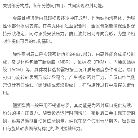
关键部分构成，各部分协同作用，共同实现密封功能。
金属骨架通常由低碳钢板经冷冲压成型，作为结构增强体，为弹
性体部分提供支撑。在与壳体孔过盈配合时，金属骨架能确保油封保
持形状稳定，同时承受安装压力，防止油封出现周向变形，为整个密
封件提供可靠的结构基础。
弹性密封唇口是实现密封功能的核心部分，由高性能合成橡胶制
成，常见材料包括丁腈橡胶（NBR）、氟橡胶（FKM）、丙烯酸酯橡
胶（ACM）等，具体材料选择需根据工况介质与温度条件确定。唇口
刃口与旋转轴表面形成过盈配合，产生初始密封压力，且唇口空气侧
常设计有回油线（螺旋线或波浪形纹），在轴旋转过程中发挥关键作
用。
箍紧弹簧一般采用不锈钢材质，其功能是为密封唇口提供持续、
均匀的径向压紧力。随着设备运行时间增加，密封唇口会出现正常磨
损，箍紧弹簧能自动补偿磨损量，确保在整个使用寿命期内，密封唇
口与旋转轴表面保持稳定的密封接触压力。