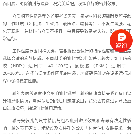
面因素，确保油封与设备工况完美适配，发挥良好的密封效果。
介质相容性是选型的首要考虑因素，密封材料必须能耐受所接触
的工作介质（如机油、齿轮油、液压油、燃料等），不发生溶胀、老
化等现象，若材料与介质不相容，会直接导致密封失效，影响设备正
常运行。
工作温度范围同样关键，需根据设备运行的持续温度和峰值温度
选择合适的橡胶材质。不同材质的油封耐温性能差异较大，如丁腈橡
胶（NBR）适用于－40~120℃，氟橡胶（FKM）适用于－
20~200℃，选择与温度条件匹配的材质，才能确保油封在设备运行过
程中保持稳定性能。
轴的表面线速度也会影响油封选型，轴的转速直接关系到唇口温
升和磨损情况，需确认油封的适用速度范围，避免因转速过高导致唇
口过热损坏，缩短油封使用寿命。
轴与安装孔的尺寸精度与粗糙度对密封效果和寿命有决定性影
响，轴的表面硬度、粗糙度及安装孔的公差需符合油封安装要求，若