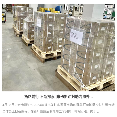
拓路前行 不断探索 |米卡斯油封助力海外...
4月28日，米卡斯油封2024年首批发往东南亚市场的春季订单圆满交付！米卡斯
全体员工日夜兼程，在新厂落成后的短短二个月内，排除万难，终于...