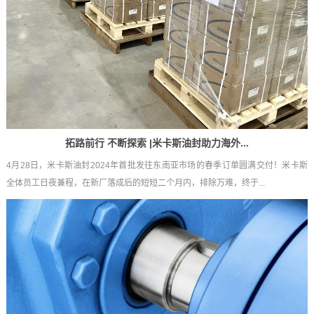
拓路前行 不断探索 |米卡斯油封助力海外...
4月28日，米卡斯油封2024年首批发往东南亚市场的春季订单圆满交付！米卡斯
全体员工日夜兼程，在新厂落成后的短短二个月内，排除万难，终于...