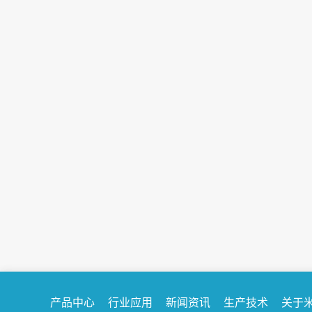
拓路前行 不断探索 |米卡斯油封助力海外...
4月28日，米卡斯油封2024年首批发往东南亚市场的春
季订单圆满交付！米卡斯全体员工日夜兼程，在新厂落
成后的短短二个月内，排除万难，终于...
产品中心
行业应用
新闻资讯
生产技术
关于