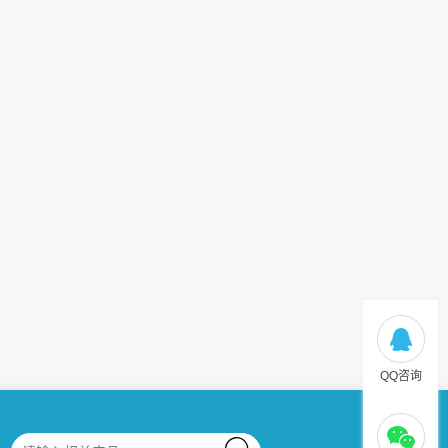
米卡斯40年，封得更可靠，更安全！
40年前，米卡斯在台湾南投市成立，起名“名冠
Mingkuan”（译为名响天下，行业之冠）；40年后，米
卡斯生产基地版图从台湾扩增至上海和...
QQ咨询