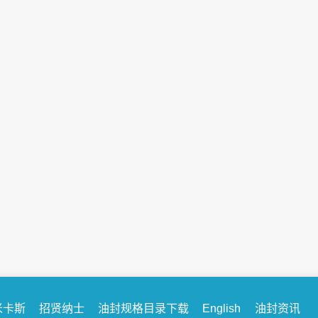
【米卡斯和客户的101个故事系列】不可忽...
序言：今天我们米卡斯将要给各位带来米卡斯与客户的
101个故事系列专题。其中涵盖我们多年所收集到的现
场反馈的故障信息，与所接触到的容易产生...
米卡斯
招贤纳士
油封规格目录下载
English
油封资讯