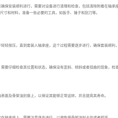
以确保安装顺利进行，需要对设备进行清理和检查，包括清除附着在轴承
尺寸和材料，准备一些必要的工具，如扳手、锤子和刮刀等。
并轻轻按压，直到套装入轴承座，这个过程需要逐步进行，确保套装顺利
，需要仔细检查其位置和状态，确保没有歪斜、倾斜或者扭曲的现象，检
轴表面及骨架油封唇上，以保证其能够正常运转，并且提高其寿命。
定在轴承座上，需要注意逐步进行，以避免将骨架油封卡住或者损坏。