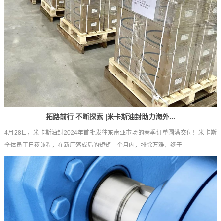
拓路前行 不断探索 |米卡斯油封助力海外...
4月28日，米卡斯油封2024年首批发往东南亚市场的春季订单圆满交付！米卡斯
全体员工日夜兼程，在新厂落成后的短短二个月内，排除万难，终于...