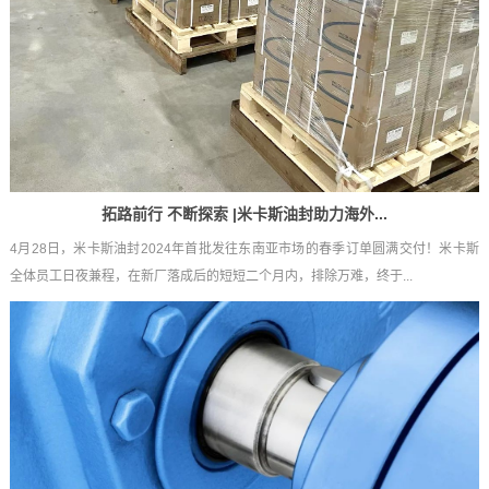
拓路前行 不断探索 |米卡斯油封助力海外...
4月28日，米卡斯油封2024年首批发往东南亚市场的春季订单圆满交付！米卡斯
全体员工日夜兼程，在新厂落成后的短短二个月内，排除万难，终于...