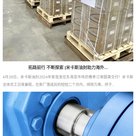
拓路前行 不断探索 |米卡斯油封助力海外...
4月28日，米卡斯油封2024年首批发往东南亚市场的春季订单圆满交付！米卡斯
全体员工日夜兼程，在新厂落成后的短短二个月内，排除万难，终于...