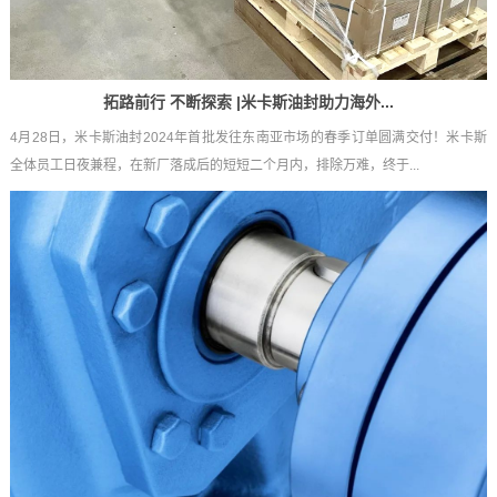
拓路前行 不断探索 |米卡斯油封助力海外...
4月28日，米卡斯油封2024年首批发往东南亚市场的春季订单圆满交付！米卡斯
全体员工日夜兼程，在新厂落成后的短短二个月内，排除万难，终于...