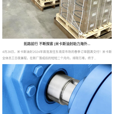
拓路前行 不断探索 |米卡斯油封助力海外...
4月28日，米卡斯油封2024年首批发往东南亚市场的春季订单圆满交付！米卡斯
全体员工日夜兼程，在新厂落成后的短短二个月内，排除万难，终于...