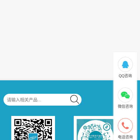
米卡斯40年，封得更可靠，更安全！
40年前，米卡斯在台湾南投市成立，起名“名冠
Mingkuan”（译为名响天下，行业之冠）；40年后，米
卡斯生产基地版图从台湾扩增至上海和...
QQ咨询
微信咨询
电话咨询