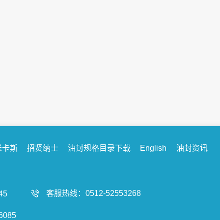
【米卡斯和客户的101个故事系列】不可忽...
序言：今天我们米卡斯将要给各位带来米卡斯与客户的
101个故事系列专题。其中涵盖我们多年所收集到的现
场反馈的故障信息，与所接触到的容易产生...
米卡斯
招贤纳士
油封规格目录下载
English
油封资讯
客服热线：0512-52553268
45
085