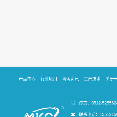
拓路前行 不断探索 |米卡斯油封助力海外...
4月28日，米卡斯油封2024年首批发往东南亚市场的春
季订单圆满交付！米卡斯全体员工日夜兼程，在新厂落
成后的短短二个月内，排除万难，终于...
产品中心
行业应用
新闻资讯
生产技术
关于
传真：0512-525562
联系电话：13512156