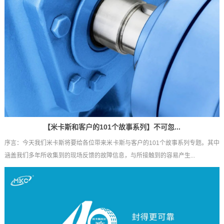
【米卡斯和客户的101个故事系列】不可忽...
序言：今天我们米卡斯将要给各位带来米卡斯与客户的101个故事系列专题。其中
涵盖我们多年所收集到的现场反馈的故障信息，与所接触到的容易产生...