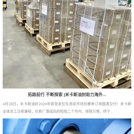
拓路前行 不断探索 |米卡斯油封助力海外...
4月28日，米卡斯油封2024年首批发往东南亚市场的春季订单圆满交付！米卡斯
全体员工日夜兼程，在新厂落成后的短短二个月内，排除万难，终于...