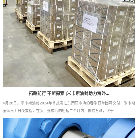
拓路前行 不断探索 |米卡斯油封助力海外...
4月28日，米卡斯油封2024年首批发往东南亚市场的春季订单圆满交付！米卡斯
全体员工日夜兼程，在新厂落成后的短短二个月内，排除万难，终于...