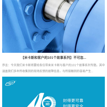
【米卡斯和客户的101个故事系列】不可忽...
序言：今天我们米卡斯将要给各位带来米卡斯与客户的101个故事系列专题。其中
涵盖我们多年所收集到的现场反馈的故障信息，与所接触到的容易产生...