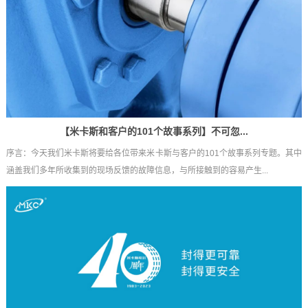
【米卡斯和客户的101个故事系列】不可忽...
序言：今天我们米卡斯将要给各位带来米卡斯与客户的101个故事系列专题。其中
涵盖我们多年所收集到的现场反馈的故障信息，与所接触到的容易产生...