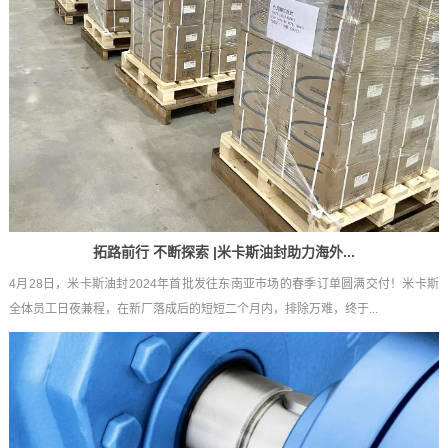
拓路前行 不断探索 |米卡斯油封助力海外...
4月28日，米卡斯油封2024年首批发往东南亚市场的春季订单圆满交付！米卡斯
全体员工日夜兼程，在新厂落成后的短短二个月内，排除万难，终于...